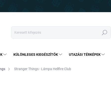
Keresés
OK
KÜLÖNLEGES KIEGÉSZÍTŐK
UTAZÁSI TÉRKÉPEK
ings
Stranger Things - Lámpa Hellfire Club
15 490 Ft
12 4
Egységár:
RAKTÁRON
(9 DB)