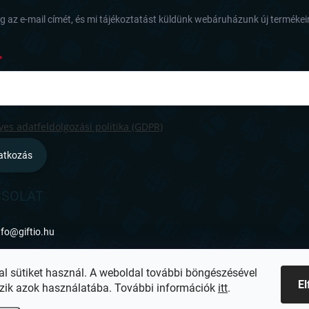
 az e-mail címét, és mi tájékoztatást küldünk webáruházunk új termékeir
es adatfeldolgozási politika (GDPR)
ratkozás
SOLAT
nfo
@
giftio.hu
ttps://www.facebook.com/giftiohu
al sütiket használ. A weboldal további böngészésével
E
zik azok használatába. További információk
itt
.