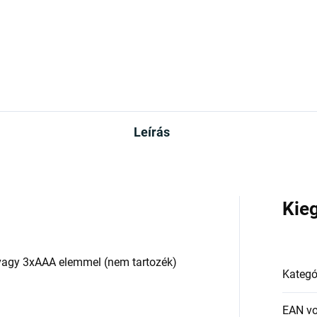
Leírás
Kie
) vagy 3xAAA elemmel (nem tartozék)
Kategó
EAN v