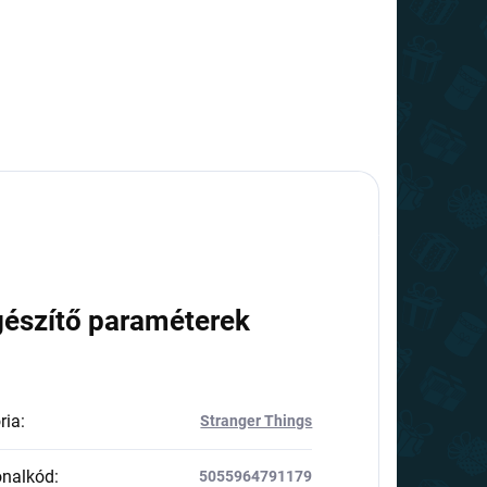
gészítő paraméterek
ria
:
Stranger Things
onalkód
:
5055964791179