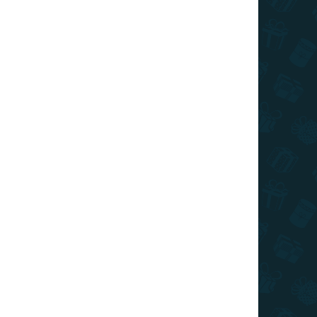
026
SZÁLLÍTÁSI LEHETŐSÉGEK
Hozzáadás a kosárhoz
a tökéletes kiegészítő minden Stranger Things-
KÉRDÉS