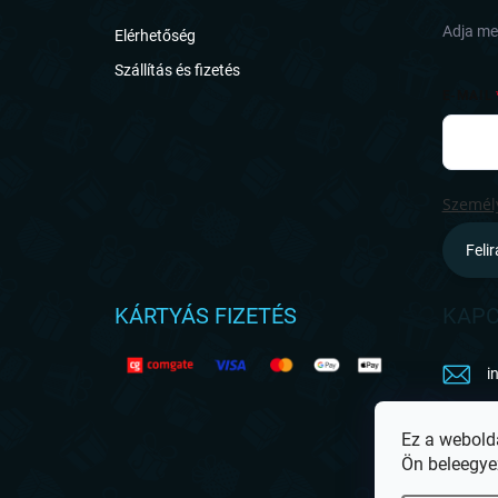
c
Adja meg
Elérhetőség
Szállítás és fizetés
E-MAIL
Személy
Feli
KÁRTYÁS FIZETÉS
KAPC
i
h
Ez a webold
Ön beleegye