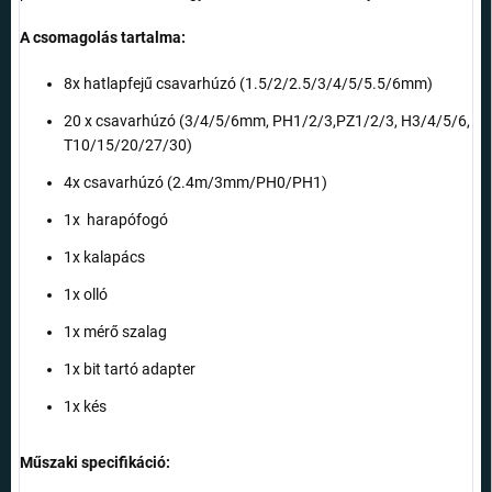
A csomagolás tartalma:
8x
hatlapfejű
csavarhúzó
(
1.5/2/2.5/3/4/5/5.5/6mm)
20 x csavarhúzó
(3/4/5/6mm, PH1/2/3,PZ1/2/3, H3/4/5/6,
T10/15/20/27/30)
4x csavarhúzó
(2.4m/3mm/PH0/PH1)
1x
harapófogó
1x kalapács
1x olló
1x mérő szalag
1x bit tartó adapter
1x kés
Műszaki specifikáció: