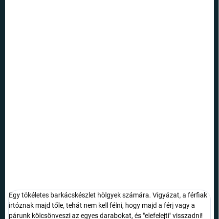
12 990 Ft
10 690 Ft
Egységár:
NEM ELÉRHETŐ
VÁRHATÓ
KÉZBESÍTÉS:
21.8.2026
SZÁLLÍTÁSI
LEHETŐSÉGEK
39 az 1-ben szerszámkészlet kifejezetten hölgyek számára, amelyet
minden barkácsolni imádó hölgy nagyra értékel majd.
RÉSZLETES INFORMÁCIÓ
KÉRDÉS
Egy tökéletes barkácskészlet hölgyek számára. Vigyázat, a férfiak
irtóznak majd tőle, tehát nem kell félni, hogy majd a férj vagy a
párunk kölcsönveszi az egyes darabokat, és "elefelejti" visszadni!