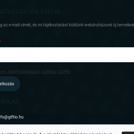
RATKOZÁS HÍRLEVÉLRE
 az e-mail címét, és mi tájékoztatást küldünk webáruházunk új termékeir
es adatfeldolgozási politika (GDPR)
ratkozás
SOLAT
nfo
@
giftio.hu
ttps://www.facebook.com/giftiohu