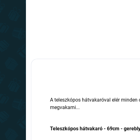
A teleszkópos hátvakaróval elér minden o
megvakarni...
Teleszkópos hátvakaró - 69cm - gerebl