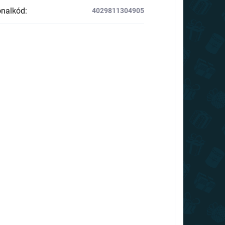
onalkód
:
4029811304905