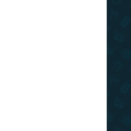
026
SZÁLLÍTÁSI LEHETŐSÉGEK
ó kéz vagy kis gereblye formában, amellyel
arhat, amelyet másképpen nem érne el
KÉRDÉS