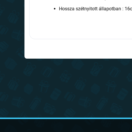
Hossza szétnyitott állapotban : 1
L
á