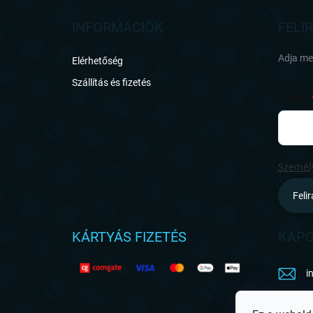
b
l
INFORMÁCIÓK
FELI
é
c
Adja meg
Elérhetőség
Szállítás és fizetés
E-MAIL
Személy
Feli
KÁRTYÁS FIZETÉS
KAPC
i
h