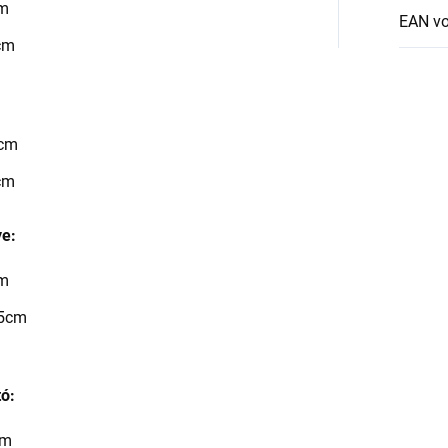
cm
EAN v
9cm
2cm
0cm
ye:
cm
,5cm
ó:
cm