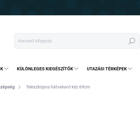
Keresés
OK
KÜLÖNLEGES KIEGÉSZÍTŐK
UTAZÁSI TÉRKÉPEK
szépség
Teleszkópos hátvakaró kéz 69cm
2 790 Ft
1 890 