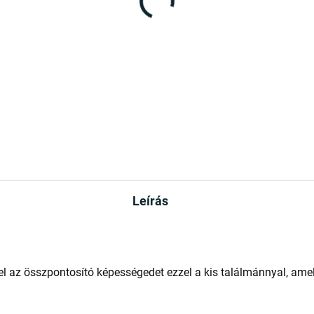
Leírás
fel az összpontosító képességedet ezzel a kis találmánnyal, am