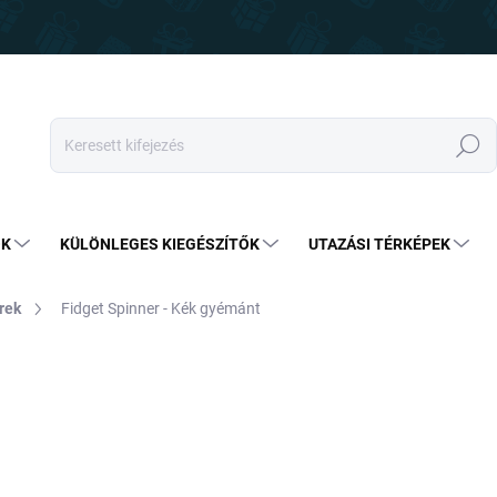
Keresés
OK
KÜLÖNLEGES KIEGÉSZÍTŐK
UTAZÁSI TÉRKÉPEK
rek
Fidget Spinner - Kék gyémánt
2 190 Ft
1 640 
Egységár:
NEM ELÉRHETŐ