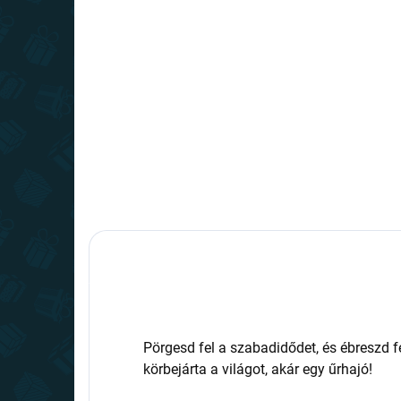
(>10 DB)
Fidget Spinner - Lila
gyémánt
2 190 Ft
Kosárba
Pörgesd fel a szabadidődet, és ébreszd 
körbejárta a világot, akár egy űrhajó!