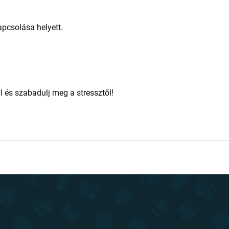
apcsolása helyett.
és szabadulj meg a stressztől!