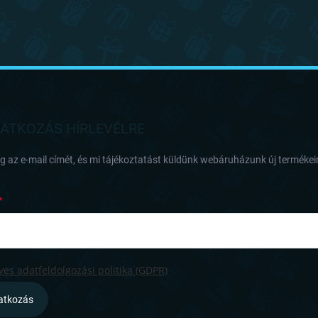
RATKOZÁS HÍRLEVÉLRE
 az e-mail címét, és mi tájékoztatást küldünk webáruházunk új termékeir
es adatfeldolgozási politika (GDPR)
ratkozás