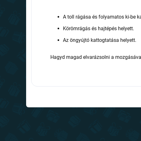
A toll rágása és folyamatos ki-be k
Körömrágás és hajtépés helyett.
Az öngyújtó kattogtatása helyett.
Hagyd magad elvarázsolni a mozgásával 