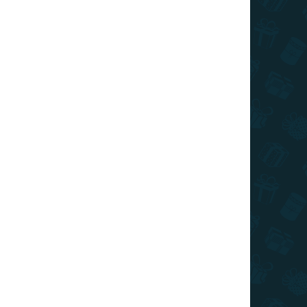
026
SZÁLLÍTÁSI LEHETŐSÉGEK
kristályokkal jó módja a szórakozásnak
stresszt és javítja a koncentrációt.
KÉRDÉS