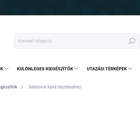
Keresés
OK
KÜLÖNLEGES KIEGÉSZÍTŐK
UTAZÁSI TÉRKÉPEK
egészítők
Sablonok kávé díszítéséhez
6 290 Ft