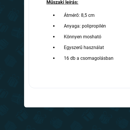
Műszaki leírás
:
Átmérő
:
8,5
cm
Anyaga
:
polipropilén
K
önnyen mosható
Egyszerű használat
16 db a csomagolásban