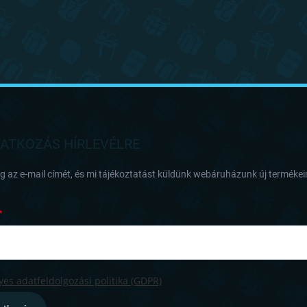
RATKOZÁS HÍRLEVÉLRE
 az e-mail címét, és mi tájékoztatást küldünk webáruházunk új termékeir
es adatfeldolgozási politika (GDPR)