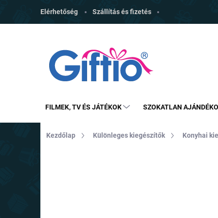
Ugrás
Elérhetőség
Szállítás és fizetés
a
fő
tartalomhoz
FILMEK, TV ÉS JÁTÉKOK
SZOKATLAN AJÁNDÉK
Kezdőlap
Különleges kiegészítők
Konyhai ki
MÁRKA:
4LEADERS
TOP ÁR