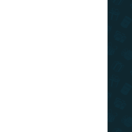
026
SZÁLLÍTÁSI LEHETŐSÉGEK
ista szerepébe és lepje meg a vendégeket
al, vagy más itallal
KÉRDÉS