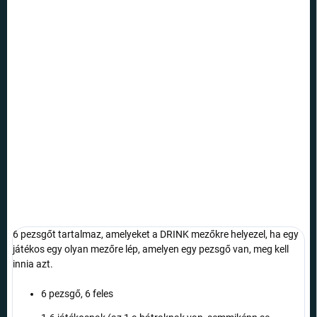
Egységár:
NEM ELÉRHETŐ
VÁRHATÓ
KÉZBESÍTÉS:
21.8.2026
SZÁLLÍTÁSI
LEHETŐSÉGEK
A sötétben világító űróra sok űrrajongónak okoz örömet.
RÉSZLETES INFORMÁCIÓ
KÉRDÉS
6 pezsgőt tartalmaz, amelyeket a DRINK mezőkre helyezel, ha egy
játékos egy olyan mezőre lép, amelyen egy pezsgő van, meg kell
innia azt.
6 pezsgő, 6 feles