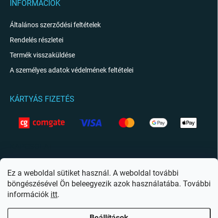
INFORMÁCIÓK
Általános szerződési feltételek
Rendelés részletei
Termék visszaküldése
A személyes adatok védelmének feltételei
KÁRTYÁS FIZETÉS
KAPCSOLAT
info
@
giftio.hu
Ez a weboldal sütiket használ. A weboldal további
böngészésével Ön beleegyezik azok használatába. További
https://www.facebook.com/giftiohu
információk
itt
.
Beállítások