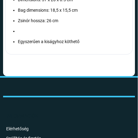
Bag dimensions: 18,5 x 15,5 cm
Zsinór hossza: 26 cm
Egyszerűen a kiságyhoz köthető
L
á
b
l
é
c
INFORMÁCIÓK
Elérhetőség