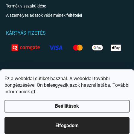
Termék visszaküldése
A személyes adatok védelmének feltételei
KÁRTYÁS FIZETÉS
KAPCSOLAT
info
@
giftio.hu
Ez a weboldal sütiket használ. A weboldal további
böngészésével Ön beleegyezik azok használatába. További
https://www.facebook.com/giftiohu
információk
itt
.
Beállítások
Copyright 2026
Giftio.hu
. Minden jog fenntartva.
Süti beállítások szerkesztése
Elfogadom
Shoptet készítette