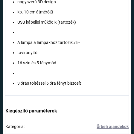
nagyszerű 3D design
kb. 10 cm átmérőjű
USB kábellel működik (tartozék)
A lámpa a lámpákhoz tartozik./li>
távirányító
16 szín és 5 fénymód
3 órás töltéssel 6 óra fényt biztosít
Kiegészítő paraméterek
Kategória
:
Űrbéli ajándékok