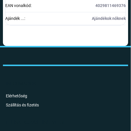
EAN vonalkód
:
4029811469376
Ajándék ...
:
Ajándékok nőknek
L
á
b
l
é
c
INFORMÁCIÓK
Elérhetőség
Szállítás és fizetés
FELIRATKOZÁS HÍRLEVÉLRE