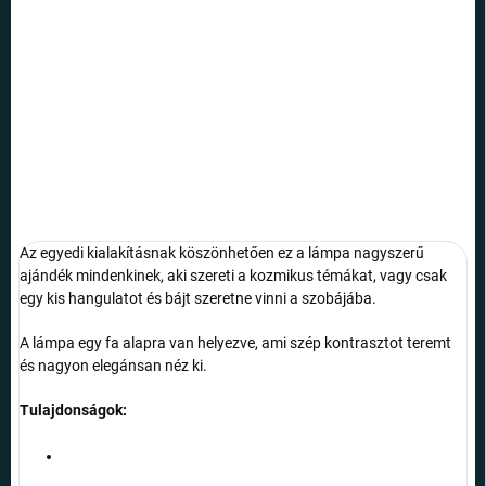
SZÁLLÍTÁSI
LEHETŐSÉGEK
Dobja fel szobáját ezzel a 3D-s lámpával, amelynek felülete a valódi
Holdat utánozza és változtatja a színeit.
RÉSZLETES INFORMÁCIÓ
KÉRDÉS
Az egyedi kialakításnak köszönhetően ez a lámpa nagyszerű
ajándék mindenkinek, aki szereti a kozmikus témákat, vagy csak
egy kis hangulatot és bájt szeretne vinni a szobájába.
A lámpa egy fa alapra van helyezve, ami szép kontrasztot teremt
és nagyon elegánsan néz ki.
Tulajdonságok: