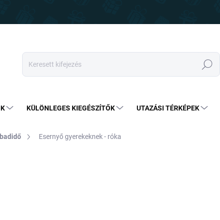
Keresés
OK
KÜLÖNLEGES KIEGÉSZÍTŐK
UTAZÁSI TÉRKÉPEK
abadidő
Esernyő gyerekeknek - róka
4 390 Ft
3 190 