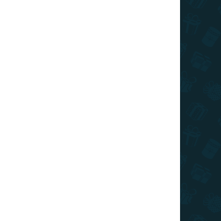
026
SZÁLLÍTÁSI LEHETŐSÉGEK
látott gyermek esernyő csodálatos társ a kis
KÉRDÉS