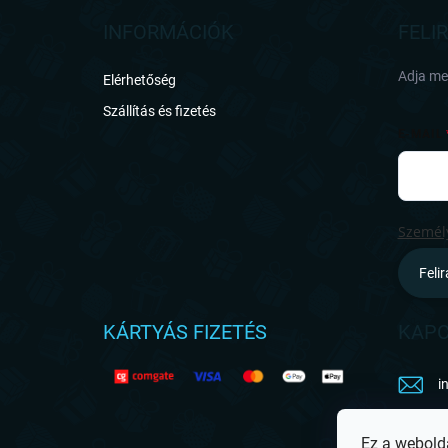
b
l
INFORMÁCIÓK
FELI
é
c
Adja meg
Elérhetőség
Szállítás és fizetés
E-MAIL
Személy
Feli
KÁRTYÁS FIZETÉS
KAPC
i
h
Ez a webold