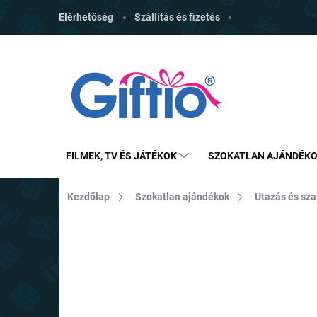
Ugrás
Elérhetőség
Szállítás és fizetés
a
fő
tartalomhoz
FILMEK, TV ÉS JÁTÉKOK
SZOKATLAN AJÁNDÉK
Kezdőlap
Szokatlan ajándékok
Utazás és sz
MÁRKA:
OOTB
TOP ÁR