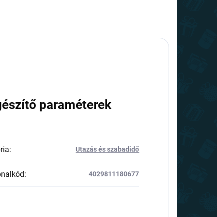
gészítő paraméterek
ria
:
Utazás és szabadidő
onalkód
:
4029811180677