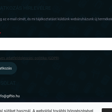
RATKOZÁS HÍRLEVÉLRE
 az e-mail címét, és mi tájékoztatást küldünk webáruházunk új termékeir
es adatfeldolgozási politika (GDPR)
ratkozás
SOLAT
nfo
@
giftio.hu
ttps://www.facebook.com/giftiohu
al sütiket használ. A weboldal további böngészésével