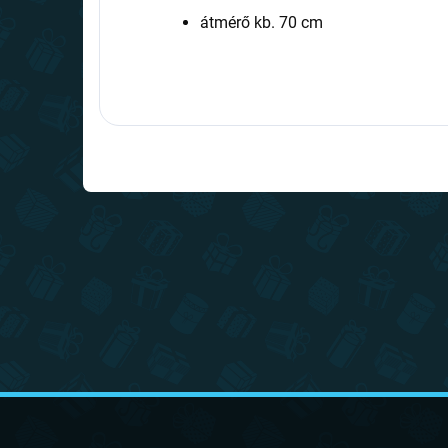
átmérő kb. 70 cm
L
á